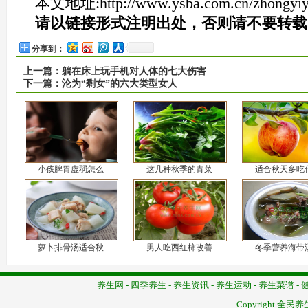
本文地址:
http://www.ysba.com.cn/zhongyi
请以链接形式注明出处，否则请不要转载
分享到：
上一篇：
躺在床上玩手机对人体的七大伤害
下一篇：
沦为“剩女”的六大类型女人
小孩脾胃虚弱怎么
这几种秋季的青菜
适合秋天多吃
萝卜排骨汤适合秋
男人吃西红柿改善
冬季营养海带
养生网
-
四季养生
-
养生资讯
-
养生运动
-
养生菜谱
-
Copyright
全民养