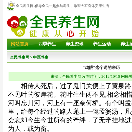
全民养生网-倡导全民一起参与养生，希望大家身体安康生活
幸福！
网站首页
四季养生
养生资讯
养生运动
养生
全民养生网
>
中医养生
“鸡眼”这个词的来历
来源：全民养生网 发布时间：2012/10/18 网民关
相传人死后，过了鬼门关便上了黄泉路，
不见叶的彼岸花。花叶生生两不见,相念相惜
河叫忘川河，河上有一座奈何桥。有个叫孟
里，给每个经过的路人递上一碗孟婆汤，凡
会忘却今生今世所有的牵绊，了无牵挂地进
为人，或为畜。