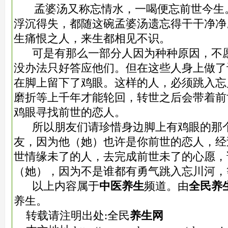
孟婆汤又称忘情水，一喝便忘前世今生
浮沉得失，都随这碗孟婆汤遗忘得干干净净
生痛恨之人，来生都相见不识。
可是有那么一部分人因为种种原因，不愿
没办法只好答应他们。但在这些人身上做了
在脚上留下了鸡眼。这样的人，必须跳入忘
磨折等上千年才能轮回，转世之后会带着前
鸡眼寻找前世的恋人。
所以朋友们请珍惜身边脚上有鸡眼的那个
友，因为他（她）也许是你前世的恋人，经
世情缘未了的人，去完成前世未了的心愿，
（她），因为不是谁都有勇气跳入忘川河，
以上内容属于
中医养生
频道。由
全民养
养生。
转载请注明出处:全民
养生网