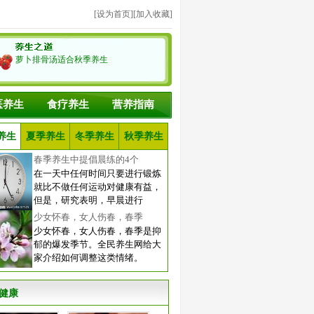
[
设为首页
][
加入收藏
]
萝卜排骨汤适合秋季养生
医养生
食疗养生
营养指南
养生
夏季养生
冬季养生
秋季养生
春季养生中提倡晨练的4个
在一天中任何时间只要进行锻炼
就比不做任何运动对健康有益，
但是，研究表明，早晨进行
少女怀春，女人伤春，春季
少女怀春，女人伤春，春季是抑
郁的爆发季节。全民养生网给大
家介绍如何调整这类情绪。
健康