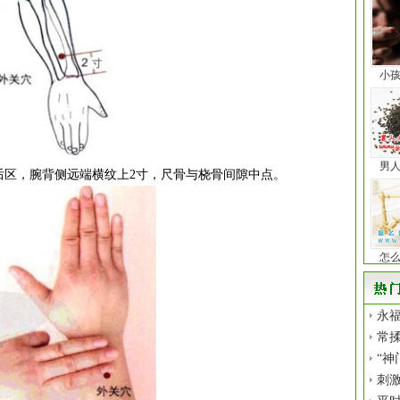
小
男
后区，腕背侧远端横纹上2寸，尺骨与桡骨间隙中点。
怎
永福
常揉
“神
刺