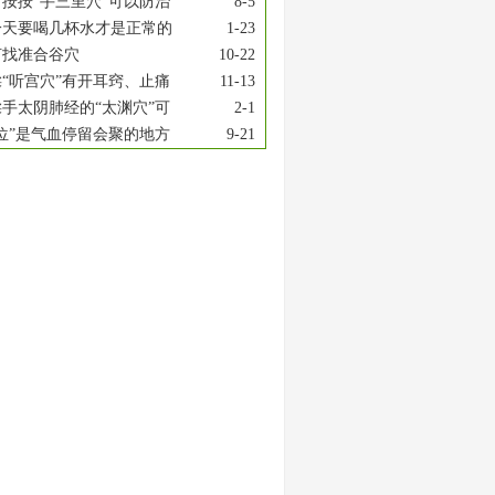
按按“手三里穴”可以防治
8-5
一天要喝几杯水才是正常的
1-23
何找准合谷穴
10-22
“听宫穴”有开耳窍、止痛
11-13
手太阴肺经的“太渊穴”可
2-1
位”是气血停留会聚的地方
9-21