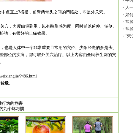
平时
人
纹中点直上3横指，前臂两骨头之间的凹陷处，即是外关穴。
如
常揉
关穴，力度由轻到重，以有酸胀感为度，同时辅以俯仰、转侧、
常揉
松弛，有很好的止痛效果。
“穴
，也是人体中一个非常重要且常用的穴位。少阳经走的多是头、
些部位的疾病，都可取外关穴治疗。以上内容由全民养生网的穴
。
weixiangjie/?486.html
要转载。
性行为的危害
老的九个坏习惯