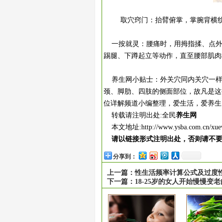
取穴窍门：抬臂俯掌，掌腕背横
一按就灵：腰痛时，用拇指揉、点外
踢腿、下蹲起立等动作，直至腰部肌肉
养生网小贴士：外关穴同内关穴一样
颈、脚肋、四肢的侧面部位，故凡是这
位详解频道小编整理，爱生活，爱养生
转载请注明出处:全民
养生网
本文地址:
http://www.ysba.com.cn/xue
请以链接形式注明出处，否则请不
分享到：
上一篇：
性生活频率计算公式及过度
下一篇：
18-25岁的女人开始慢慢变