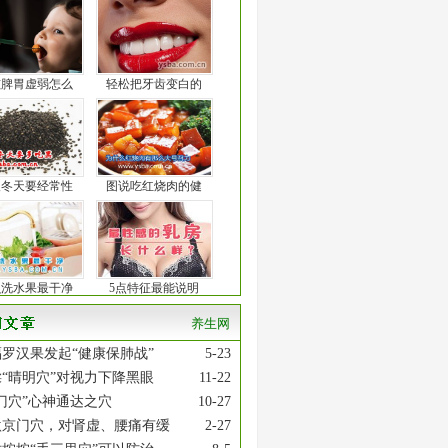
孩脾胃虚弱怎么
轻松把牙齿变白的
人冬天要经常性
图说吃红烧肉的健
么洗水果最干净
5点特征最能说明
养生网
罗汉果发起“健康保肺战”
5-23
“晴明穴”对视力下降黑眼
11-22
门穴”心神通达之穴
10-27
激京门穴，对肾虚、腰痛有缓
2-27