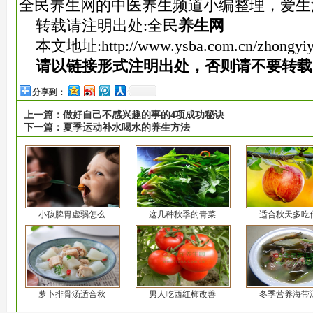
全民养生网的中医养生频道小编整理，爱生
转载请注明出处:全民
养生网
本文地址:
http://www.ysba.com.cn/zhongyi
请以链接形式注明出处，否则请不要转载
分享到：
上一篇：
做好自己不感兴趣的事的4项成功秘诀
下一篇：
夏季运动补水喝水的养生方法
小孩脾胃虚弱怎么
这几种秋季的青菜
适合秋天多吃
萝卜排骨汤适合秋
男人吃西红柿改善
冬季营养海带