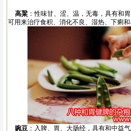
高粱
：性味甘、涩、温，无毒，具有和胃
可用来治疗食积、消化不良、湿热、下痢和
豌豆
：入脾、胃、大肠经，具有和中益气