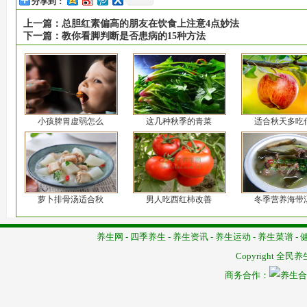
分享到：
上一篇：
总胆红素偏高的朋友在饮食上注意4点妙法
下一篇：
教你看脚判断是否患病的15种方法
小孩脾胃虚弱怎么
这几种秋季的青菜
适合秋天多吃
萝卜排骨汤适合秋
男人吃西红柿改善
冬季营养海带
养生网
-
四季养生
-
养生资讯
-
养生运动
-
养生菜谱
-
Copyright
全民养
商务合作：