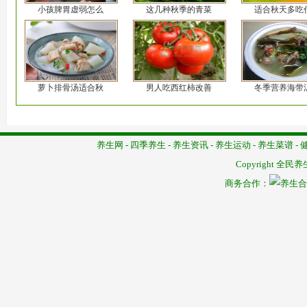
小孩脾胃虚弱怎么
这几种秋季的青菜
适合秋天多吃
萝卜排骨汤适合秋
男人吃西红柿改善
冬季营养海带
养生网
-
四季养生
-
养生资讯
-
养生运动
-
养生菜谱
-
Copyright
全民养
商务合作：