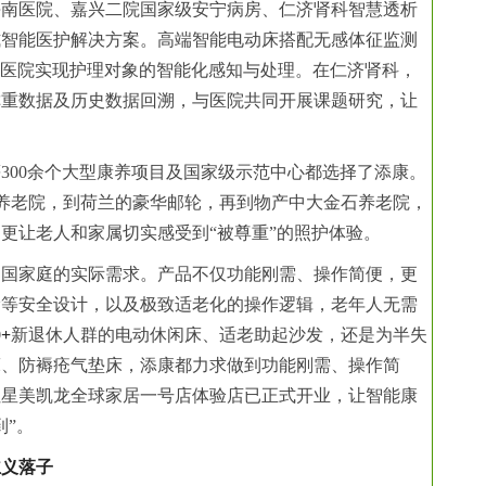
海南医院、嘉兴二院国家级安宁病房、仁济肾科智慧透析
式智能医护解决方案。高端智能电动床搭配无感体征监测
助医院实现护理对象的智能化感知与处理。在仁济肾科，
称重数据及历史数据回溯，与医院共同开展课题研究，让
300余个大型康养项目及国家级示范中心都选择了添康。
dows养老院，到荷兰的豪华邮轮，再到物产中大金石养老院，
更让老人和家属切实感受到“被尊重”的照护体验。
中国家庭的实际需求。产品不仅功能刚需、操作简便，更
滑等安全设计，以及极致适老化的操作逻辑，老年人无需
0+
新退休人群的电动休闲床、适老助起沙发，还是为半失
床、防褥疮气垫床，添康都力求做到功能刚需、操作简
红星美凯龙全球家居一号店体验店已正式开业，让智能康
到”。
主义落子