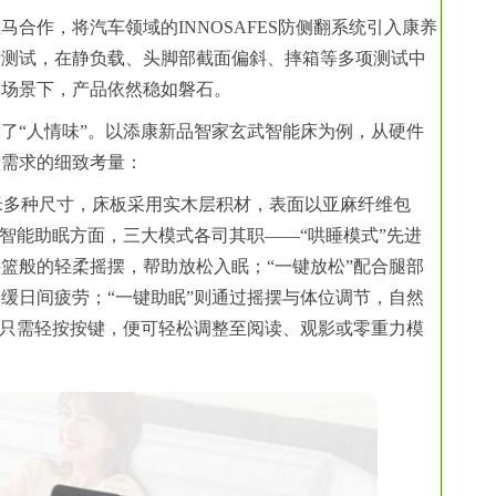
合作，将汽车领域的INNOSAFES防侧翻系统引入康养
全项严苛测试，在静负载、头脚部截面偏斜、摔箱等多项测试中
用场景下，产品依然稳如磐石。
了“人情味”。以添康新品智家玄武智能床为例，从硬件
者需求的细致考量：
1.8米多种尺寸，床板采用实木层积材，表面以亚麻纤维包
 智能助眠方面，三大模式各司其职——“哄睡模式”先进
篮般的轻柔摇摆，帮助放松入眠；“一键放松”配合腿部
缓日间疲劳；“一键助眠”则通过摇摆与体位调节，自然
老人只需轻按按键，便可轻松调整至阅读、观影或零重力模