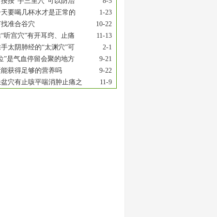
按按“手三里穴”可以防治
8-5
一天要喝几杯水才是正常的
1-23
何找准合谷穴
10-22
“听宫穴”有开耳窍、止痛
11-13
手太阴肺经的“太渊穴”可
2-1
位”是气血停留会聚的地方
9-21
素能获得足够的营养吗
9-22
缺盆穴有止咳平喘消肿止痛之
11-9