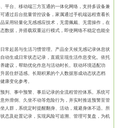
件、平台、移动端三方互通的一体化网络，支持多设备兼
员可通过后台批量管控设备，家属通过手机端远程查看长
产品采用轻量化无感感应技术，无需佩戴、无需操作，在
状态数据，并搭载双重运行模式，即使网络不稳定也能全
的日常起居与生活
习
惯管理。产品全天候无感记录休息状
，自动生成日常状态记录，直观呈现生活作息变化。依托
康养建议，帮助优化作息与活动时长。联动环境适配功
提升居住舒适感。长期积累的个人数据形成动态状态档
的健康变化参考。
前预判、事中预警、事后记录的全流程管控体系。系统可
、意外滑倒、久坐不动等危险行为，并实时推送预警至管
久坐人群，系统定时提醒翻身、活动，规避身体不适。所
、状态及处置记录，实现风险可追溯、管理可复盘，为机
。