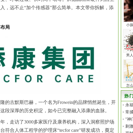
入，远不止“加个传感器”那么简单。本文带你拆解，添
小
球布局
男
怎
隆的古默斯巴赫，一个名为Frowein的品牌悄然诞生，开
永福
。这段深厚的历史积淀，如今已完整融入添康的血脉。
常揉
“神
年，走访了3000多家医疗及康养机构，深入洞察照护场
刺
符合人体工程学的护理床“tecfor care”研发成功，奠定