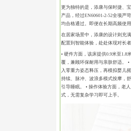
更为独特的是，添康与保时捷、宝马
产品，经过EN60601-2-52
均合格通过。即便在长期高频使
在居家场景中，添康的设计则充满
配置到智能体验，处处体现对长
• 硬件方面，该床提供0.9米至
覆，兼顾环保耐用与亲肤舒适。 •
入零重力姿态释压，再模拟婴儿摇
持续、脉冲、波浪多模式按摩，舒
引导睡眠。 • 操作体验方面，
式，无需复杂学
习
即可上手。