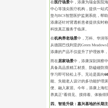
在
医疗场景
中，添康为瑞金医院
中心等顶尖医疗机构，提供一站
垫与BCS智慧医护监测系统，帮
添康还针对肾透析患者提供实时
科技真正服务于临床。
在
机构养老场景
中，万科、华润等
从德国巴伐利亚的Green Mea
添康的产品不仅提升了护理效率，
而在
居家场景
中，添康深刻洞察
具备高品质精工材质、防磕碰防
学
习
即可轻松上手。无论是面向
6
能、失能老人设计的多功能护理
便、融入家居。今年，添康上海
养真正“看得见、摸得着、体验得
四、智造升级：嘉兴基地的长期