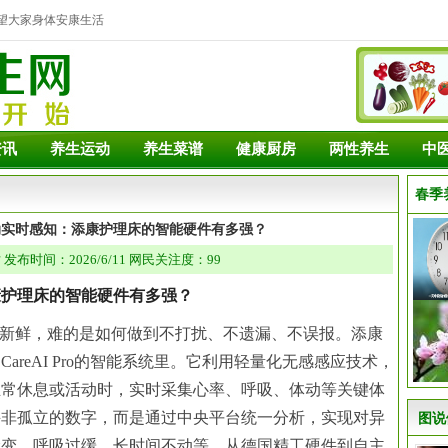
望大家身体安康生活
资讯
养生运动
养生菜谱
健康厨房
两性养生
中
春季
动实时感知：添康护理床的智能硬件有多强？
发布时间：2026/6/11 网民关注度：99
康护理床的智能硬件有多强？
不新鲜，难的是如何做到不打扰、不遗漏、不误报。添康
areAI Pro的智能系统里。它利用轻量化无感感应技术，
正常休息或活动时，实时采集心率、呼吸、体动等关键体
并非孤立的数字，而是通过
中央
平台统一分析，实现对异
图说
骤变、呼吸过缓、长时间不动等。从德国精工硬件到自主