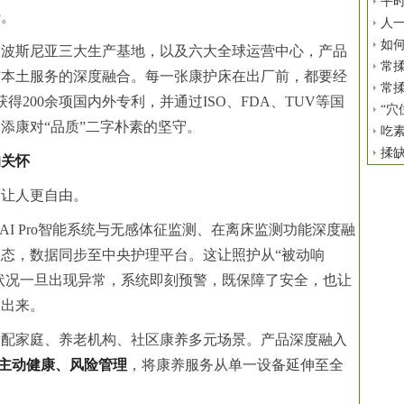
平时
势。
人
如
、波斯尼亚三大生产基地，以及六大全球运营中心，产品
常揉
与本土服务的深度融合。每一张康护床在出厂前，都要经
常揉
获得200余项国内外专利，并通过ISO、FDA、TUV等国
“穴
添康对“品质”二字朴素的坚守。
吃
揉
的关怀
当让人更自由。
eAI Pro智能系统与无感体征监测、在离床监测功能深度融
状态，数据同步至
中央
护理平台。这让照护从“被动响
全状况一旦出现异常，系统即刻预警，既保障了安全，也让
放出来。
适配家庭、养老机构、社区康养多元场景。产品深度融入
主动健康、风险管理
，将康养服务从单一设备延伸至全