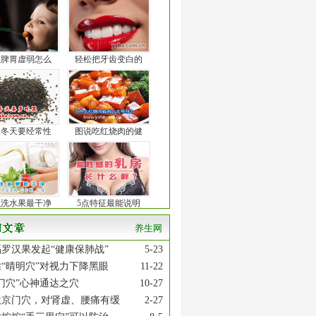
孩脾胃虚弱怎么
轻松把牙齿变白的
人冬天要经常性
图说吃红烧肉的健
么洗水果最干净
5点特征最能说明
养生网
罗汉果发起“健康保肺战”
5-23
“晴明穴”对视力下降黑眼
11-22
门穴”心神通达之穴
10-27
激京门穴，对肾虚、腰痛有缓
2-27