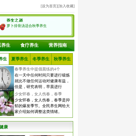
[
设为首页
][
加入收藏
]
萝卜排骨汤适合秋季养生
医养生
食疗养生
营养指南
养生
夏季养生
冬季养生
秋季养生
春季养生中提倡晨练的4个
在一天中任何时间只要进行锻炼
就比不做任何运动对健康有益，
但是，研究表明，早晨进行
少女怀春，女人伤春，春季
少女怀春，女人伤春，春季是抑
郁的爆发季节。全民养生网给大
家介绍如何调整这类情绪。
健康