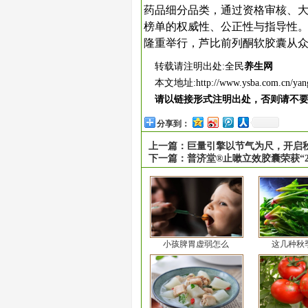
药品细分品类，通过资格审核、
榜单的权威性、公正性与指导性。1
隆重举行，芦比前列酮软胶囊从
转载请注明出处:全民
养生网
本文地址:
http://www.ysba.com.cn/yan
请以链接形式注明出处，否则请不
分享到：
上一篇：
巨量引擎以节气为尺，开启秋
下一篇：
普济堂®止嗽立效胶囊荣获“20
小孩脾胃虚弱怎么
这几种秋