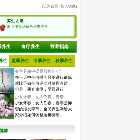
[
设为首页
][
加入收藏
]
萝卜排骨汤适合秋季养生
医养生
食疗养生
营养指南
养生
夏季养生
冬季养生
秋季养生
春季养生中提倡晨练的4个
在一天中任何时间只要进行锻炼
就比不做任何运动对健康有益，
但是，研究表明，早晨进行
少女怀春，女人伤春，春季
少女怀春，女人伤春，春季是抑
郁的爆发季节。全民养生网给大
家介绍如何调整这类情绪。
健康