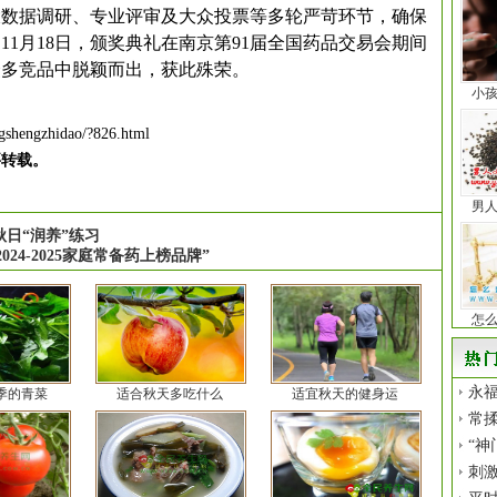
大数据调研、专业评审及大众投票等多轮严苛环节，确保
1月18日，颁奖典礼在南京第91届全国药品交易会期间
众多竞品中脱颖而出，获此殊荣。
小
gshengzhidao/?826.html
要转载。
男
日“润养”练习
24-2025家庭常备药上榜品牌”
怎
永福
季的青菜
适合秋天多吃什么
适宜秋天的健身运
常揉
“神
刺