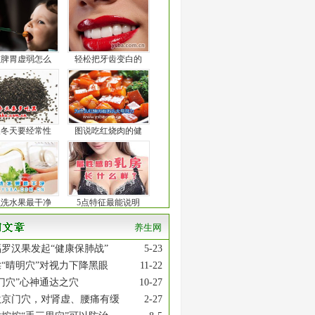
孩脾胃虚弱怎么
轻松把牙齿变白的
人冬天要经常性
图说吃红烧肉的健
么洗水果最干净
5点特征最能说明
养生网
罗汉果发起“健康保肺战”
5-23
“晴明穴”对视力下降黑眼
11-22
门穴”心神通达之穴
10-27
激京门穴，对肾虚、腰痛有缓
2-27