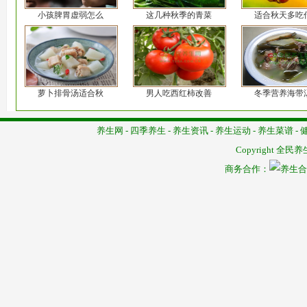
小孩脾胃虚弱怎么
这几种秋季的青菜
适合秋天多吃
萝卜排骨汤适合秋
男人吃西红柿改善
冬季营养海带
养生网
-
四季养生
-
养生资讯
-
养生运动
-
养生菜谱
-
Copyright
全民养
商务合作：