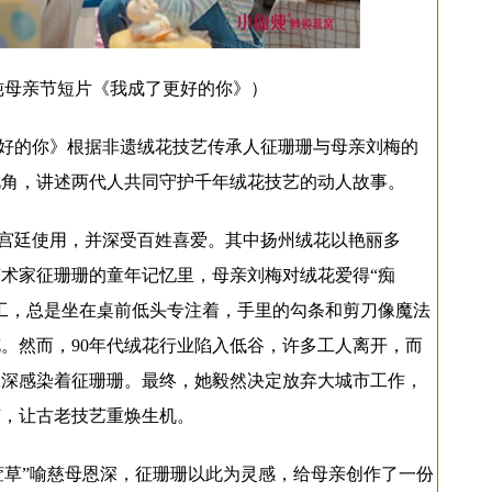
炖母亲节短片《我成了更好的你》）
好的你》根据非遗绒花技艺传承人征珊珊与母亲刘梅的
视角，讲述两代人共同守护千年绒花技艺的动人故事。
宫廷使用，并深受百姓喜爱。其中扬州绒花以艳丽多
艺术家征珊珊的童年记忆里，母亲刘梅对绒花爱得“痴
工，总是坐在桌前低头专注着，手里的勾条和剪刀像魔法
。然而，90年代绒花行业陷入低谷，许多工人离开，而
深深感染着征珊珊。最终，她毅然决定放弃大城市工作，
艺，让古老技艺重焕生机。
萱草”喻慈母恩深，征珊珊以此为灵感，给母亲创作了一份