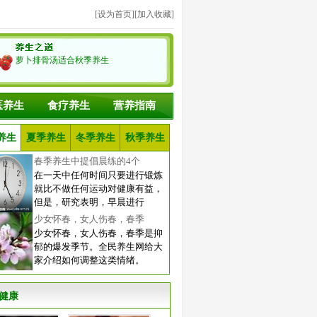
[
设为首页
][
加入收藏
]
萝卜排骨汤适合秋季养生
医养生
食疗养生
营养指南
养生
夏季养生
冬季养生
秋季养生
春季养生中提倡晨练的4个
在一天中任何时间只要进行锻炼
就比不做任何运动对健康有益，
但是，研究表明，早晨进行
少女怀春，女人伤春，春季
少女怀春，女人伤春，春季是抑
郁的爆发季节。全民养生网给大
家介绍如何调整这类情绪。
健康