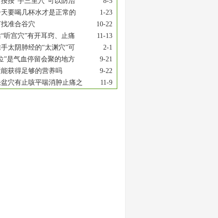
按按“手三里穴”可以防治
8-5
一天要喝几杯水才是正常的
1-23
何找准合谷穴
10-22
“听宫穴”有开耳窍、止痛
11-13
手太阴肺经的“太渊穴”可
2-1
位”是气血停留会聚的地方
9-21
素能获得足够的营养吗
9-22
缺盆穴有止咳平喘消肿止痛之
11-9