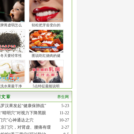
孩脾胃虚弱怎么
轻松把牙齿变白的
人冬天要经常性
图说吃红烧肉的健
么洗水果最干净
5点特征最能说明
养生网
罗汉果发起“健康保肺战”
5-23
“晴明穴”对视力下降黑眼
11-22
门穴”心神通达之穴
10-27
激京门穴，对肾虚、腰痛有缓
2-27