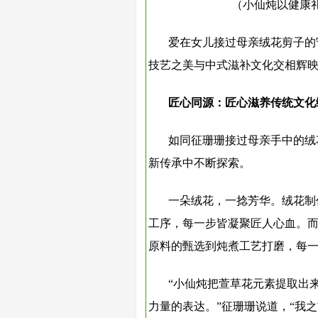
（小仙炖以健康
爱在女儿接过母亲绒花剪子的
技艺之美与中式滋补文化交相辉
匠心同源：匠心滋养传统文化
如同征珊珊接过母亲手中的绒
新传承中不断探索。
一朵绒花，一捻芳华。绒花制
工序，每一步皆凝聚匠人心血。
原料的甄选到炖煮工艺打磨，每
“小仙炖把萱草花元素提取出
力量的表达。”征珊珊说道，“我