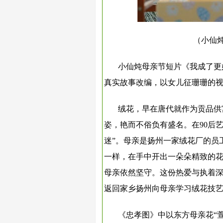
（小仙
小仙炖母亲节短片《我成了更
真实故事改编，以女儿征珊珊的
绒花，早在唐代就作为贡品供
姿，艳而不俗负有盛名。在90后
迷”。母亲是扬州一家绒花厂的员
一样，在手中开出一朵朵精致的花
母亲依然坚守。这份热爱与执着
返回家乡扬州向母亲学习绒花技
《忠孝图》中以东方母亲花“