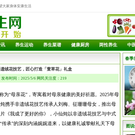
望大家身体安康生活
资讯
养生运动
养生菜谱
健康厨房
两性养生
中
春季
非遗绒花技艺，匠心打造「萱草花」礼盒
发布时间：2025/5/6 网民关注度：219
为“母亲花”，寄寓着对母亲健康的美好祈愿。2025年母
仙炖携手非遗绒花技艺传承人刘梅、征珊珊母女，推出母
短片《我成了更好的你》，小仙炖以非遗绒花技艺与中式
与“传承”的深刻内涵娓娓道来，以健康礼诚挚献礼天下母
图说