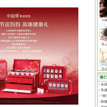
小
男
怎
永福
常揉
“神
刺