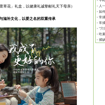
平时
萱草花」礼盒，以健康礼诚挚献礼天下母亲）
人
如
常揉
与滋补文化，以爱之名的双重传承
常揉
“穴
吃
揉