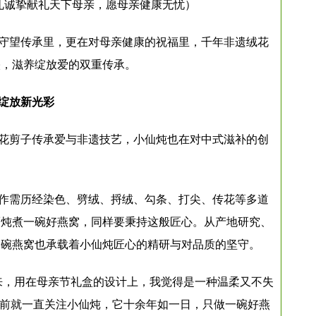
礼诚挚献礼天下母亲，愿母亲健康无忧）
守望传承里，更在对母亲健康的祝福里，千年非遗绒花
映，滋养绽放爱的双重传承。
绽放新光彩
花剪子传承爱与非遗技艺，小仙炖也在对中式滋补的创
作需历经染色、劈绒、捋绒、勾条、打尖、传花等多道
而炖煮一碗好燕窝，同样要秉持这般匠心。从产地研究、
一碗燕窝也承载着小仙炖匠心的精研与对品质的坚守。
来，用在母亲节礼盒的设计上，我觉得是一种温柔又不失
之前就一直关注小仙炖，它十余年如一日，只做一碗好燕