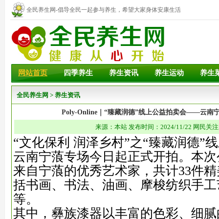
全民养生网-倡导全民一起参与养生，希望大家身体安康生活
幸福！
网站首页
四季养生
养生资讯
养生运动
养生
全民养生网
>
养生资讯
Poly-Online｜“臻藏润德”线上公益拍卖会——云
来源：本站 发布时间：2024/11/22 网民关注
“文化保利 润泽乡村”之“臻藏润德”
云南宁蒗专场今日起正式开拍。本次
来自宁蒗的优秀艺术家，共计33件
括书画、书法、油画、摩梭纺织手工
等。
其中，彝族漆器以丰富的色彩、细腻