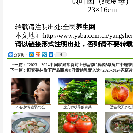
贝叶画（绿度母）
23×16cm
转载请注明出处:全民
养生网
本文地址:
http://www.ysba.com.cn/yangshe
请以链接形式注明出处，否则请不要转载
0
分享到：
上一篇：
“2023—2024中国家庭常备药上榜品牌”揭晓!华润江中连
下一篇：
恒安芙林旗下产品丽点®️肝素钠乳膏入选“2023-2024家庭
小孩脾胃虚弱怎么
这几种秋季的青菜
适合秋天多吃