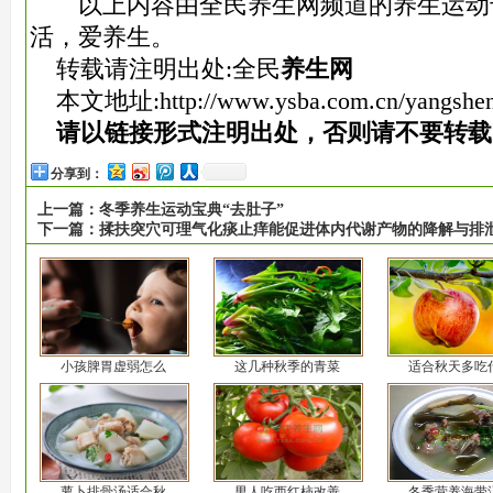
以上内容由全民养生网频道的养生运动
活，爱养生。
转载请注明出处:全民
养生网
本文地址:
http://www.ysba.com.cn/yangshe
请以链接形式注明出处，否则请不要转载
分享到：
上一篇：
冬季养生运动宝典“去肚子”
下一篇：
揉扶突穴可理气化痰止痒能促进体内代谢产物的降解与排
小孩脾胃虚弱怎么
这几种秋季的青菜
适合秋天多吃
萝卜排骨汤适合秋
男人吃西红柿改善
冬季营养海带