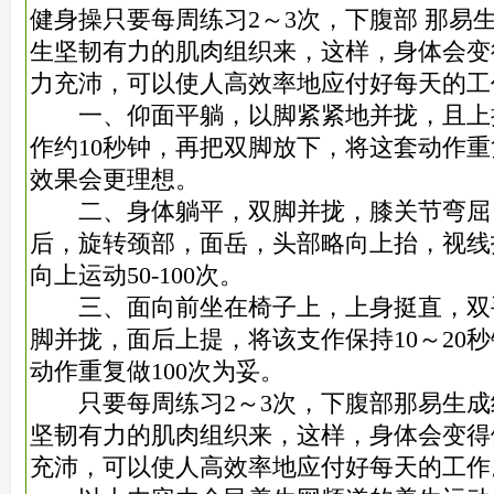
健身操只要
每周练习2～3次，下腹部 那易
生坚韧有力的肌肉组织来，这样，身体会变
力充沛，可以使人高
效率地应付好每天的工
一、仰面平躺，以脚紧紧地并拢，且上抬
作约10秒钟，再把双脚放下，将这套动作重复
效果会更
理想。
二、身体躺平，双脚并拢，膝关节弯屈
后，旋转颈部，面岳，头部略向上抬，视线
向上运动50-
100次。
三、面向前坐在椅子上，上身挺直，双
脚并拢，面后上提，将该支作保持10～20
动作重复做
100次为妥。
只要每周练习2～3次，下腹部那易生成
坚韧有力的肌肉组织来，这样，身体会变得
充沛，可以
使人高效率地应付好每天的工作