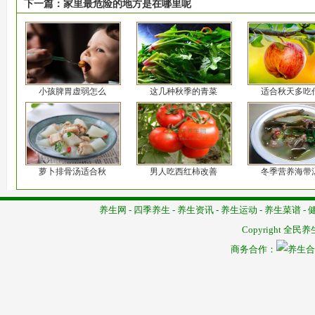
下一篇：
家里最危险的地方是在哪里呢
小孩脾胃虚弱怎么
这几种秋季的青菜
适合秋天多吃
萝卜排骨汤适合秋
男人吃西红柿改善
冬季营养海带
养生网
-
四季养生
-
养生资讯
-
养生运动
-
养生菜谱
-
Copyright
全民养
商务合作：