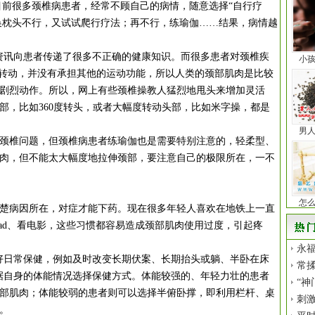
，目前很多颈椎病患者，经常不顾自己的病情，随意选择“自行疗
；换枕头不行，又试试爬行疗法；再不行，练瑜伽……结果，病情越
讯向患者传递了很多不正确的健康知识。而很多患者对颈椎疾
小
和转动，并没有承担其他的运动功能，所以人类的颈部肌肉是比较
剧烈动作。所以，网上有些颈椎操教人猛烈地甩头来增加灵活
部，比如360度转头，或者大幅度转动头部，比如米字操，都是
男
椎问题，但颈椎病患者练瑜伽也是需要特别注意的，轻柔型、
肉，但不能太大幅度地拉伸颈部，要注意自己的极限所在，一不
怎
病因所在，对症才能下药。现在很多年轻人喜欢在地铁上一直
Pad、看电影，这些习惯都容易造成颈部肌肉使用过度，引起疼
永福
日常保健，例如及时改变长期伏案、长期抬头或躺、半卧在床
常揉
据自身的体能情况选择保健方式。体能较强的、年轻力壮的患者
“神
部肌肉；体能较弱的患者则可以选择半俯卧撑，即利用栏杆、桌
刺
习。