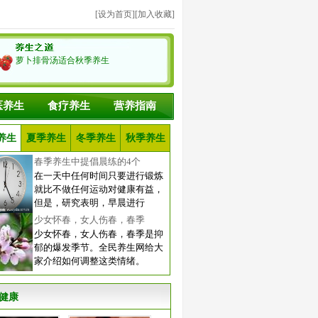
[
设为首页
][
加入收藏
]
萝卜排骨汤适合秋季养生
医养生
食疗养生
营养指南
养生
夏季养生
冬季养生
秋季养生
春季养生中提倡晨练的4个
在一天中任何时间只要进行锻炼
就比不做任何运动对健康有益，
但是，研究表明，早晨进行
少女怀春，女人伤春，春季
少女怀春，女人伤春，春季是抑
郁的爆发季节。全民养生网给大
家介绍如何调整这类情绪。
健康