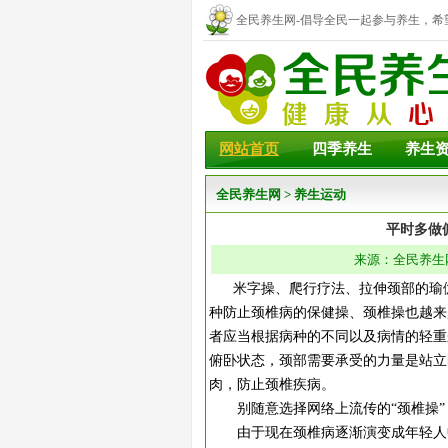
全民养生网-倡导全民一起参与养生，希
幸福！
网站首页
四季养生
养生
全民养生网
>
养生运动
平时多做
来源：全民养生网 
米字操、爬行疗法、拉伸颈部的瑜伽
种防止颈椎病的保健操、颈椎操也越来
者应当根据病种的不同以及病情的轻重
俯卧状态，颈部需要承受的力量是站立
肉，防止颈椎疾病。
别随意选择网络上流传的“颈椎操”
由于现在颈椎病逐渐演变成年轻人中的