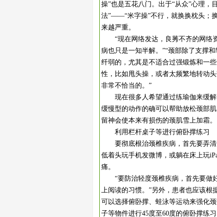
操”也是五花八门。出于“从众”心理
法”——“米字操”不行，就换换枕头
来越严重。
“现在网络发达，良莠不齐的网络资
病也只是一知半解。”“颈部除了支撑
纤弱的，尤其是不适合过强锻炼和一些
性，比如甩头操，或者太频繁地转动头
非常不恰当的。”
现在很多人希望通过练瑜伽来缓解颈
缓慢型的动作的确可以帮助放松颈部肌
留神会使本来有损伤的颈肌雪上加霜。
利用栏杆桌子等进行俯卧撑练习
要彻底根治颈椎疾病，首先要弄清楚
低着头玩手机发微博，或躺在床上玩i
痛。
“要防治轻度颈椎疾病，首先要做好
上阅读的习惯。”另外，患者也应该根
可以选择俯卧撑、蛙泳等运动来强化颈
子等物件进行45度至60度的俯卧撑练