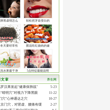
孩脾胃虚弱怎么
轻松把牙齿变白的
人冬天要经常性
图说吃红烧肉的健
么洗水果最干净
5点特征最能说明
养生网
罗汉果发起“健康保肺战”
5-23
“晴明穴”对视力下降黑眼
11-22
门穴”心神通达之穴
10-27
激京门穴，对肾虚、腰痛有缓
2-27