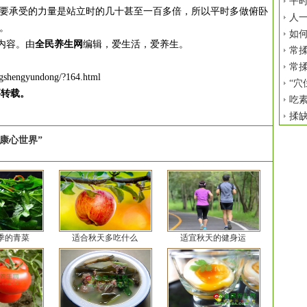
平时
承受的力量是站立时的几十甚至一百多倍，所以平时多做俯卧
人
。
如
内容。由
全民养生网
编辑，爱生活，爱养生。
常揉
常揉
ngshengyundong/?164.html
“穴
要转载。
吃
揉
康心世界”
季的青菜
适合秋天多吃什么
适宜秋天的健身运