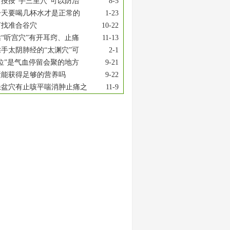
按按“手三里穴”可以防治
8-5
一天要喝几杯水才是正常的
1-23
何找准合谷穴
10-22
“听宫穴”有开耳窍、止痛
11-13
手太阴肺经的“太渊穴”可
2-1
位”是气血停留会聚的地方
9-21
素能获得足够的营养吗
9-22
缺盆穴有止咳平喘消肿止痛之
11-9