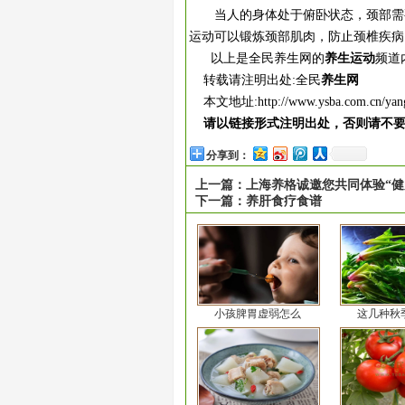
当人的身体处于俯卧状态，颈部需要
运动可以锻炼颈部肌肉，防止颈椎疾病
以上是全民养生网的
养生运动
频道
转载请注明出处:全民
养生网
本文地址:
http://www.ysba.com.cn/ya
请以链接形式注明出处，否则请不
分享到：
上一篇：
上海养格诚邀您共同体验“健
下一篇：
养肝食疗食谱
小孩脾胃虚弱怎么
这几种秋