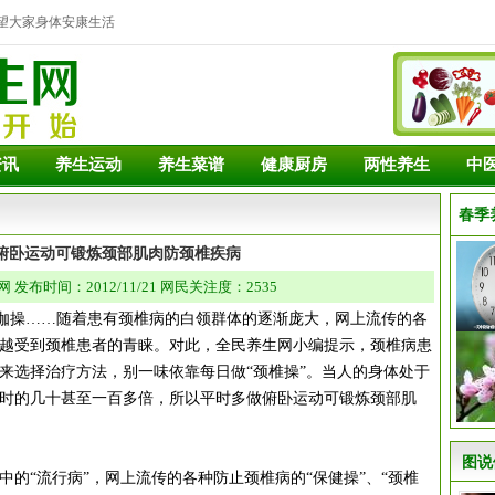
望大家身体安康生活
资讯
养生运动
养生菜谱
健康厨房
两性养生
中
春季
俯卧运动可锻炼颈部肌肉防颈椎疾病
发布时间：2012/11/21 网民关注度：2535
操……随着患有颈椎病的白领群体的逐渐庞大，网上流传的各
越受到颈椎患者的青睐。对此，全民养生网小编提示，颈椎病患
来选择治疗方法，别一味依靠每日做“颈椎操”。当人的身体处于
时的几十甚至一百多倍，所以平时多做俯卧运动可锻炼颈部肌
图说
“流行病”，网上流传的各种防止颈椎病的“保健操”、“颈椎