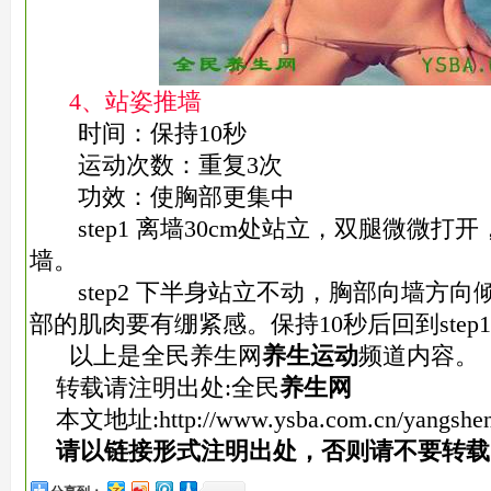
4、站姿推墙
时间：保持10秒
运动次数：重复3次
功效：使胸部更集中
step1 离墙30cm处站立，双腿微微打
墙。
step2 下半身站立不动，胸部向墙方向
部的肌肉要有绷紧感。保持10秒后回到step
以上是全民养生网
养生运动
频道内容。
转载请注明出处:全民
养生网
本文地址:
http://www.ysba.com.cn/yangshe
请以链接形式注明出处，否则请不要转载