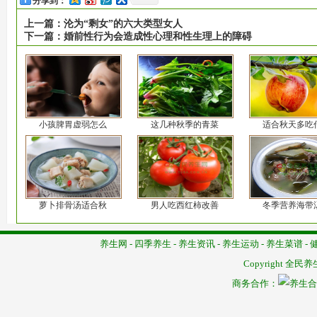
分享到：
上一篇：
沦为“剩女”的六大类型女人
下一篇：
婚前性行为会造成性心理和性生理上的障碍
小孩脾胃虚弱怎么
这几种秋季的青菜
适合秋天多吃
萝卜排骨汤适合秋
男人吃西红柿改善
冬季营养海带
养生网
-
四季养生
-
养生资讯
-
养生运动
-
养生菜谱
-
Copyright
全民养
商务合作：