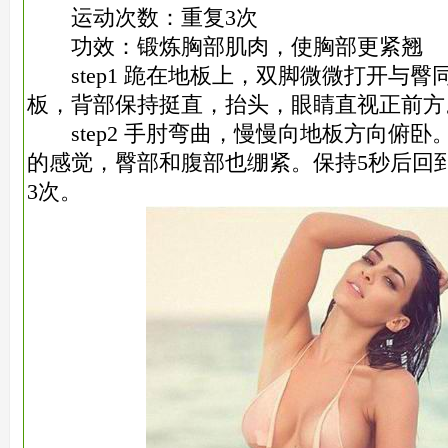
运动次数：重复3次
功效：锻炼胸部肌肉，使胸部更紧翘
step1 跪在地板上，双脚微微打开与臀
板，背部保持挺直，抬头，眼睛直视正前方
step2 手肘弯曲，慢慢向地板方向俯卧
的感觉，臀部和腹部也绷紧。保持5秒后回到s
3次。