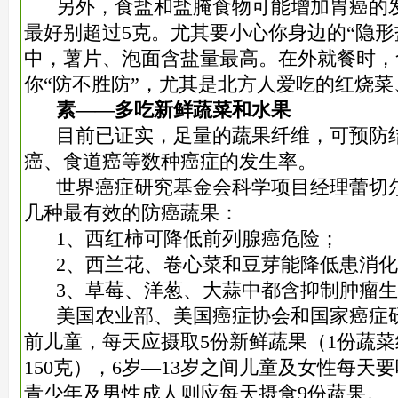
另外，食盐和盐腌食物可能增加胃癌的
最好别超过5克。尤其要小心你身边的“隐形
中，薯片、泡面含盐量最高。在外就餐时，
你“防不胜防”，尤其是北方人爱吃的红烧
素——多吃新鲜蔬菜和水果
目前已证实，足量的蔬果纤维，可预防
癌、食道癌等数种癌症的发生率。
世界癌症研究基金会科学项目经理蕾切
几种最有效的防癌蔬果：
1、西红柿可降低前列腺癌危险；
2、西兰花、卷心菜和豆芽能降低患消
3、草莓、洋葱、大蒜中都含抑制肿瘤
美国农业部、美国癌症协会和国家癌症
前儿童，每天应摄取5份新鲜蔬果（1份蔬菜
150克），6岁—13岁之间儿童及女性每天要
青少年及男性成人则应每天摄食9份蔬果。