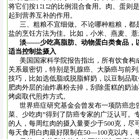
将它们按1∶1∶2的比例混合食用。肉、蛋则
起到营养互补的作用。
三、粗粮不宜细做。不论哪种粗粮，都
盐的烹饪方法为佳。比如，小米、燕麦、薏
淡——少吃高脂肪、动物蛋白类食品，
适当控制盐摄入
美国国家科学院报告指出，所有饮食构
关系最密切，特别是乳腺癌、大肠癌与前列
技巧，比如选低脂或脱脂鲜奶，以豆制品取
肥肉外层的油炸裹粉去掉，刮除蛋糕的奶油
烤卤取代煎炸方式。
世界癌症研究基金会曾发布一项防癌忠
菜、少吃肉”得到了防癌专家的广泛认可。
的人，每周红肉的摄入量要少于500克，尽
每天食用白肉最好限制在50—100克以内，