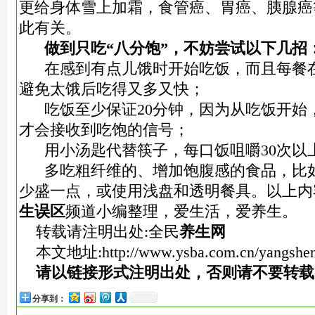
更给身体雪上加霜，食管癌、胃癌、胰腺癌
此有关。
做到只吃“八分饱”，不妨尝试以下几招
在感到有点儿饿时开始吃饭，而且每餐
避免太饿后吃得又多又快；
吃饭至少保证20分钟，因为从吃饭开始
才会接收到吃饱的信号；
用小汤匙代替筷子，每口饭咀嚼30次以
多吃粗纤维的、增加饱腹感的食品，比
少盛一点，或使用浅盘和透明餐具。以上内
生误区
频道小编整理，爱生活，爱养生。
转载请注明出处:全民
养生网
本文地址:
http://www.ysba.com.cn/yangshe
请以链接形式注明出处，否则请不要转载
分享到：