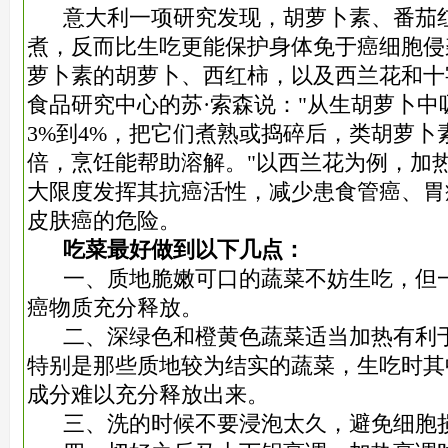
意大利一项研究发现，胡萝卜素、番茄
煮，反而比生吃更能保护身体免于癌细胞侵
萝卜素的胡萝卜、西红柿，以及西兰花和十
食品研究中心的苏·索森说："从生胡萝卜
3%到4%，把它们煮熟或捣碎后，类胡萝卜
倍，烹饪能帮助溶解。"以西兰花为例，加热
大限度发挥其抗癌活性，减少患食管癌、胃
皮肤癌的危险。
吃菜最好做到以下几点：
一、质地脆嫩可口的蔬菜不妨生吃，但
癌物质充分释放。
二、深绿色和橙黄色蔬菜适当加热有利
特别是那些质地较为结实的蔬菜，生吃时其
成分难以充分释放出来。
三、洗的时候不要浸泡太久，避免细胞