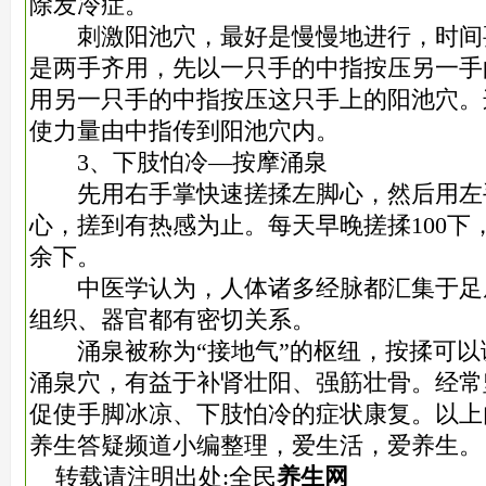
除发冷症。
刺激阳池穴，最好是慢慢地进行，时间
是两手齐用，先以一只手的中指按压另一手
用另一只手的中指按压这只手上的阳池穴。
使力量由中指传到阳池穴内。
3、下肢怕冷—按摩涌泉
先用右手掌快速搓揉左脚心，然后用左
心，搓到有热感为止。每天早晚搓揉100下，
余下。
中医学认为，人体诸多经脉都汇集于足
组织、器官都有密切关系。
涌泉被称为“接地气”的枢纽，按揉可以
涌泉穴，有益于补肾壮阳、强筋壮骨。经常
促使手脚冰凉、下肢怕冷的症状康复。以上
养生答疑频道小编整理，爱生活，爱养生。
转载请注明出处:全民
养生网