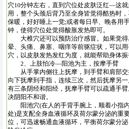
穴10分钟左右，直到穴位处皮肤泛红—这
用，整个头颈后背乃至全身皆觉得酷热时，
保暖，好好睡上一觉;或者每日早、晚各用手掌
钟，使得穴位处觉得酸胀发热即可。
大椎穴还可以预防治疗感冒。如果觉得
晕、头痛、鼻塞、咽痒等前驱症状，可以用
穴，以皮肤发热发红为度，就能帮助身体振
2、上肢怕冷—阳池为主，按摩手臂
从手掌内侧往上抚摩，到手臂和肩部交
向下抚摩到手指，连续三次，然后抚摩另一
有三条阴经和阳经，抚摩手臂可以疏通手臂
决阴阳不和谐。
阳池穴(在人的手背手腕上，顺着小指内
处)是支配全身血液循环及荷尔蒙分泌的重
位，可迅速畅通血液循环，平衡荷尔蒙分泌