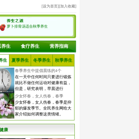
[
设为首页
][
加入收藏
]
萝卜排骨汤适合秋季养生
医养生
食疗养生
营养指南
养生
夏季养生
冬季养生
秋季养生
春季养生中提倡晨练的4个
在一天中任何时间只要进行锻炼
就比不做任何运动对健康有益，
但是，研究表明，早晨进行
少女怀春，女人伤春，春季
少女怀春，女人伤春，春季是抑
郁的爆发季节。全民养生网给大
家介绍如何调整这类情绪。
健康