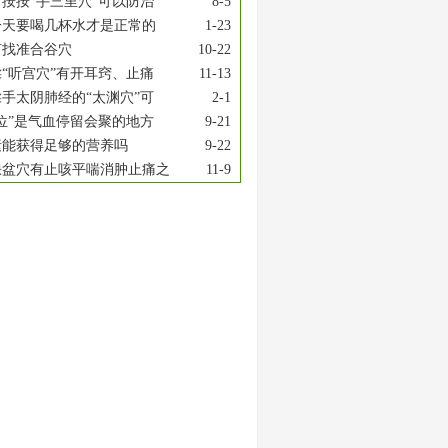
按按“手三里穴”可以防治
8-5
一天要喝几杯水才是正常的
1-23
何找准合谷穴
10-22
“听宫穴”有开耳窍、止痛
11-13
手太阴肺经的“太渊穴”可
2-1
位”是气血停留会聚的地方
9-21
素能获得足够的营养吗
9-22
缺盆穴有止咳平喘消肿止痛之
11-9