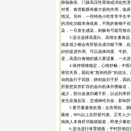
静脉曲张、门脉高压性胃病或消化性溃
对胃、食管黏膜有极大损伤作用，临床
情况。另外，一些特色小吃常常半生半
的消化功能本身就差，不熟的食物不但
染，一旦发生感染，则极有可能导致在
3.适当选择高蛋白、高维生素食品
或多或少都会有肝脏合成功能下降，此
好的促进作用。可以选择鸡蛋、牛奶、
是，高蛋白食物的摄入要适量，一次进
4.保持情绪稳定，心情舒畅：中医理
密切关系，因此有“怒则伤肝”的说法
动则血行于四肢，静则血归于肝，因此
肝脏把其所贮存的血向机体外围输送，
减少，部分血液归藏于肝，以达到养肝
发生应激反应，交感神经兴奋，影响肝
5.要尽量避免饮酒：众所周知，酒
吸收，90%以上在肝脏代谢。正常人
病病人本身肝功能就较差，即便少量饮
6.适当进行体育锻炼：平时肝病症