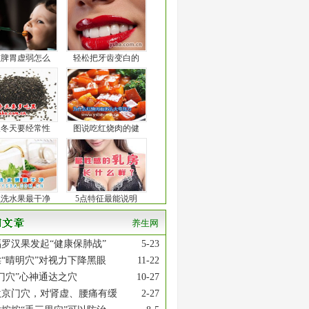
孩脾胃虚弱怎么
轻松把牙齿变白的
人冬天要经常性
图说吃红烧肉的健
么洗水果最干净
5点特征最能说明
养生网
罗汉果发起“健康保肺战”
5-23
“晴明穴”对视力下降黑眼
11-22
门穴”心神通达之穴
10-27
激京门穴，对肾虚、腰痛有缓
2-27