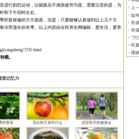
平时
宜进行剧烈运动，以锻炼后不感觉疲劳为度。需要注意的是，为
人
时和下午四时左右。
如
肝脏保健的方方面面，但是，只要能够认真做到以上几个方
常揉
寒冷而漫长的冬季。以上内容由全民养生网编辑，爱生活，爱养
常揉
“穴
吃
gjiyangsheng/?235.html
揉
要转载。
视觉记忆力
季的青菜
适合秋天多吃什么
适宜秋天的健身运