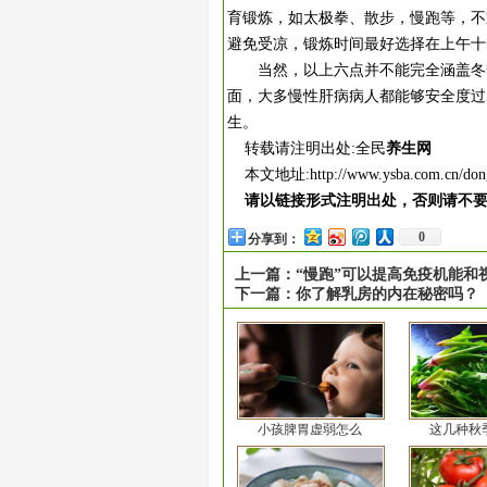
育锻炼，如太极拳、散步，慢跑等，不
避免受凉，锻炼时间最好选择在上午十
当然，以上六点并不能完全涵盖冬季
面，大多慢性肝病病人都能够安全度过
生。
转载请注明出处:全民
养生网
本文地址:
http://www.ysba.com.cn/don
请以链接形式注明出处，否则请不
0
分享到：
上一篇：
“慢跑”可以提高免疫机能和
下一篇：
你了解乳房的内在秘密吗？
小孩脾胃虚弱怎么
这几种秋