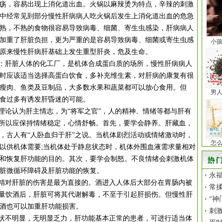
疡，容易出现上消化道出血。火锅以麻辣烫为特点，辛辣的刺激
中经常见到部分慢性肝病病人吃火锅后发生上消化道出血的危急
熟，不熟的食物很容易导致病毒、细菌、寄生虫感染，肝病病人
加重了肝脏负担，更为严重的是容易导致病毒、细菌或寄生虫感
小
原来慢性肝病肝基础上发生重型肝炎，危及生命。
：肝脏人体的化工厂，是机体合成蛋白质的场所，慢性肝病病人
时应该适当选择高蛋白饮食，多补充维生素，对肝病的康复有很
瘦肉、鱼类及豆制品，大多数水果和蔬菜都可以放心食用。但
男
食过多有诱发肝昏迷的可能。
论认为肝主情志，为“将军之官”，人的精神、情绪等都与肝有
。所以应保持情绪稳定，心情舒畅。首先，要学会静养。肝藏血，
，古人有“人卧血归于肝”之说。当机体剧烈活动或情绪激动时，
怎
以供机体需要;当机体处于静息状态时，机体外围血液需求量相对
和恢复肝功能的目的。其次，要学会制怒。不良情绪会刺激机体
脏微循环障碍及肝脏功能的恢复。
永福
精对肝脏的伤害是最为直接的。酒进入人体后大部分在胃肠内被
常揉
少量饮酒后，肝脏可将其代谢解毒，不至于引起肝损伤。但慢性肝
“神
酒也可以加重肝功能损害。
刺
状不明显，无明显乏力，肝功能基本正常的患者，可进行适当体